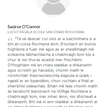
Saoirse O'Connor
LUCHT FÁGÁLA SCOILE SAN IONAD ROCHTANA
“Tá sé deacair cur síos ar a luachmhaire is a
bhí an cúrsa Rochtana dom. B'iontach an bunús
foghlama a fuair mé agus as ar shealbhaigh mé
scileanna tábhachtacha a chabhraigh liom tús a
chur le mo thuras acadúil mar fhochéimí.
D’fhoghlaim mé an chaoi staidéar a dhéanamh
agus scríobh go hacadúil, chomh maith le
ríomhchláir theicneolaíochta éagsúla a úsáid, i
ngeall ar an bpaindéim, chun rochtain a fháil ar
sheirbhísí oideachais. Bhain mé leas chomh maith
as tacaíocht leanúnach na hOifige Rochtana a
chabhraigh liom, mar mhac léinn, mo dhícheall a
dhéanamh. Bhí mé in ann staidéar a dhéanamh ar