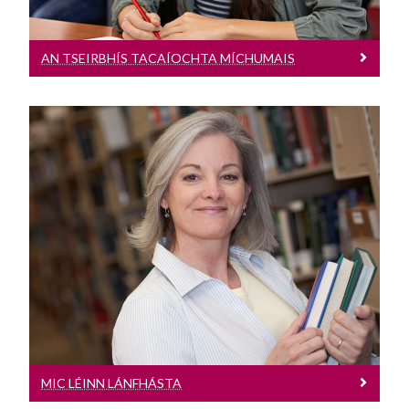
AN TSEIRBHÍS TACAÍOCHTA MÍCHUMAIS
Mic Léinn Lánfhásta
Eolas agus comhairle a chur ar fáil
maidir le hiarratas a dhéanamh ar chéim
lánaimseartha agus tacaíocht a chur ar
fáil do mhic léinn lánfhásta agus
bonnleibhéil reatha
MIC LÉINN LÁNFHÁSTA