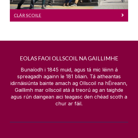
CLÁR SCOILE
EOLAS FAOI OLLSCOIL NA GAILLIMHE
Bunaíodh i 1845 muid, agus tá mic léinn á
spreagadh againn le
181
bliain. Tá aitheantas
idirnáisiúnta bainte amach ag Ollscoil na hÉireann,
Gaillimh mar ollscoil atá á treorú ag an taighde
agus rún daingean aici teagasc den chéad scoth a
chur ar fáil.