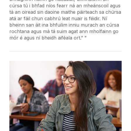
cúrsa tú i bhfad níos fearr ná an mheánscoil agus
tá an oiread sin daoine maithe páirteach sa chúrsa
atá ar fáil chun cabhrú leat nuair is féidir. Ní
bheinn san áit ina bhfuilim inniu murach an cúrsa
rochtana agus má tá suim agat ann mholfainn go
mór é agus ní bheidh aiféala ort.”
An TSeirbhís Tacaíochta Míchumais
Eolas agus comhairle a chur ar fáil do
mhic léinn faoi mhíchumas.