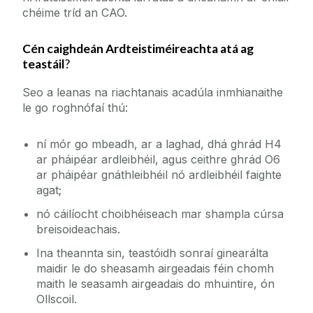
chéime tríd an CAO.
Cén caighdeán Ardteistiméireachta atá ag
teastáil
?
Seo a leanas na riachtanais acadúla inmhianaithe
le go roghnófaí thú:
ní mór go mbeadh, ar a laghad, dhá ghrád H4
ar pháipéar ardleibhéil, agus ceithre ghrád O6
ar pháipéar gnáthleibhéil nó ardleibhéil faighte
agat;
nó cáilíocht choibhéiseach mar shampla cúrsa
breisoideachais.
Ina theannta sin, teastóidh sonraí ginearálta
maidir le do sheasamh airgeadais féin chomh
maith le seasamh airgeadais do mhuintire, ón
Ollscoil.