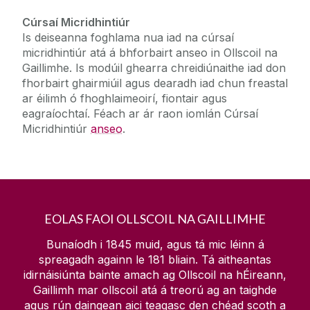
Gearrchúrsaí (neamhchreidiúnaithe)
Cúrsaí Micridhintiúr
Is deiseanna foghlama nua iad na cúrsaí
Cúrsaí
micridhintiúr atá á bhforbairt anseo in Ollscoil na
Gaillimhe. Is modúil ghearra chreidiúnaithe iad don
fhorbairt ghairmiúil agus dearadh iad chun freastal
Eolas
ar éilimh ó fhoghlaimeoirí, fiontair agus
eagraíochtaí. Féach ar ár raon iomlán Cúrsaí
Tacaíochtaí
Micridhintiúr
anseo
.
EOLAS FAOI OLLSCOIL NA GAILLIMHE
Bunaíodh i 1845 muid, agus tá mic léinn á
spreagadh againn le
181
bliain. Tá aitheantas
idirnáisiúnta bainte amach ag Ollscoil na hÉireann,
Gaillimh mar ollscoil atá á treorú ag an taighde
agus rún daingean aici teagasc den chéad scoth a