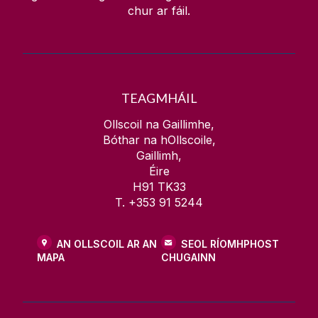
chur ar fáil.
TEAGMHÁIL
Ollscoil na Gaillimhe,
Bóthar na hOllscoile,
Gaillimh,
Éire
H91 TK33
T. +353 91 5244
AN OLLSCOIL AR AN
SEOL RÍOMHPHOST
MAPA
CHUGAINN