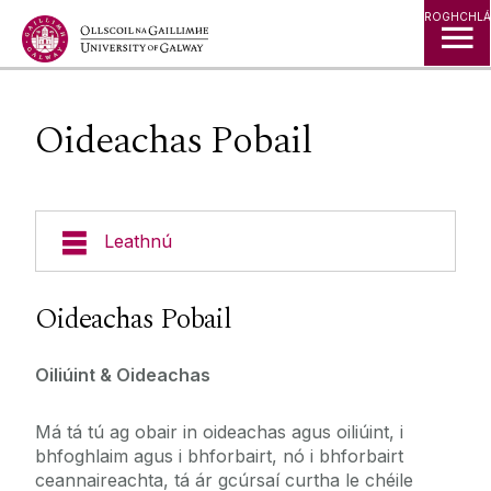
Léim go Ábhar
ROGHCHLÁ
Oideachas Pobail
Leathnú
Cúrsaí de réir Ábhair
Oideachas Pobail
Aimsigh Cúrsa
Oiliúint & Oideachas
Mic Léinn Nua
Na Dána, na Daonnachtaí & na hEolaíochtaí
Sóisialta
Má tá tú ag obair in oideachas agus oiliúint, i
Gnó & Bainistíocht
Cúrsaí ar Líne
bhfoghlaim agus i bhforbairt, nó i bhforbairt
ceannaireachta, tá ár gcúrsaí curtha le chéile
Eolaíocht & Teicneolaíocht