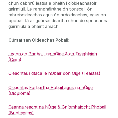
chun cabhrú leatsa a bheith i d’oideachasóir
Imeachtaí
Teicneolaíocht Faisnéise
gairmiúil. Le rannpháirtithe ón tionscal, ón
mbreisoideachas agus ón ardoideachas, agus ón
Oiliúint & Oideachas
Eolas Fúinn
bpobal, tá ár gcúrsaí deartha chun do spriocanna
Oideachas Pobail
gairmiúla a bhaint amach.
Scoil Samhraidh Idirnáisiúnta
Ceisteanna Coitianta
Cúrsaí san Oideachas Pobail:
Aitheantas Réamhfhoghlama (RPL)
Léann an Phobail, na hÓige & an Teaghlaigh
(Céim)
CPD & Cúrsaí Micridhintiúr
Cleachtas i dtaca le hObair don Óige (Teastas)
Mic Léinn inspioráideacha
Cleachtas Forbartha Pobail agus na hÓige
Conairí Dul Chun Cinn (Breisoideachas)
(Dioplóma)
Ceannaireacht na hÓige & Gníomhaíocht Phobail
Mic Léinn Nua
(Bunteastas)