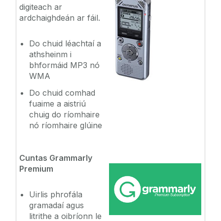
digiteach ar
ardchaighdeán ar fáil.
Do chuid léachtaí a
athsheinm i
bhformáid MP3 nó
WMA
Do chuid comhad
fuaime a aistriú
chuig do ríomhaire
nó ríomhaire glúine
Cuntas Grammarly
Premium
Uirlis phrofála
gramadaí agus
litrithe a oibríonn le