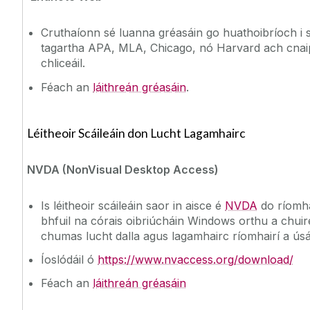
Cruthaíonn sé luanna gréasáin go huathoibríoch i 
tagartha APA, MLA, Chicago, nó Harvard ach cnai
chliceáil.
Féach an
láithreán gréasáin
.
Léitheoir Scáileáin don Lucht Lagamhairc
NVDA (NonVisual Desktop Access)
Is léitheoir scáileáin saor in aisce é
NVDA
do ríomha
bhfuil na córais oibriúcháin Windows orthu a chui
chumas lucht dalla agus lagamhairc ríomhairí a úsá
Íoslódáil ó
https://www.nvaccess.org/download/
Féach an
láithreán gréasáin