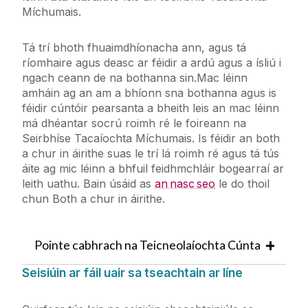
Tacaíochtaí Scrúduithe
Míchumais.
Ceisteanna Coitianta
Teicneolaíocht Chúnta
Disability Access Route to Education (DARE)
Tá trí bhoth fhuaimdhíonacha ann, agus tá
Pleanáil Socrúcháin
ríomhaire agus deasc ar féidir a ardú agus a ísliú i
Acmhainní Acadúla
ngach ceann de na bothanna sin.Mac léinn
amháin ag an am a bhíonn sna bothanna agus is
Tacaíochtaí Príomhshrutha
féidir cúntóir pearsanta a bheith leis an mac léinn
Scagthástáil Disléicse
má dhéantar socrú roimh ré le foireann na
Seirbhíse Tacaíochta Míchumais. Is féidir an both
a chur in áirithe suas le trí lá roimh ré agus tá tús
áite ag mic léinn a bhfuil feidhmchláir bogearraí ar
leith uathu. Bain úsáid as
an nasc seo
le do thoil
chun Both a chur in áirithe.
Pointe cabhrach na Teicneolaíochta Cúnta
Seisiúin ar fáil uair sa tseachtain ar líne