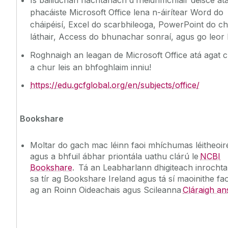
phacáiste Microsoft Office lena n-áirítear Word do
cháipéisí, Excel do scarbhileoga, PowerPoint do ch
láthair, Access do bhunachar sonraí, agus go leor l
Roghnaigh an leagan de Microsoft Office atá agat 
a chur leis an bhfoghlaim inniu!
https://edu.gcfglobal.org/en/subjects/office/
Bookshare
Moltar do gach mac léinn faoi mhíchumas léitheoir
agus a bhfuil ábhar priontála uathu clárú le
NCBI
Bookshare
. Tá an Leabharlann dhigiteach inrocht
sa tír ag Bookshare Ireland agus tá sí maoinithe faoi
ag an Roinn Oideachais agus Scileanna
Cláraigh a