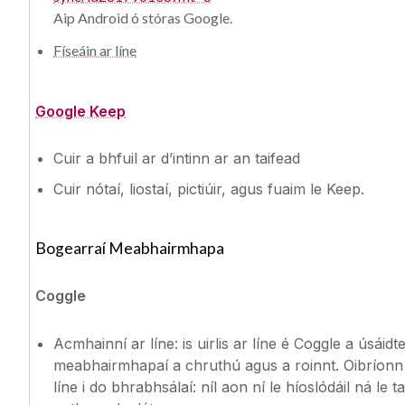
Aip Android ó stóras Google.
Físeáin ar líne
Google Keep
Cuir a bhfuil ar d’intinn ar an taifead
Cuir nótaí, liostaí, pictiúir, agus fuaim le Keep.
Bogearraí Meabhairmhapa
Coggle
Acmhainní ar líne: is uirlis ar líne é Coggle a úsáid
meabhairmhapaí a chruthú agus a roinnt. Oibríonn
líne i do bhrabhsálaí: níl aon ní le híoslódáil ná le t