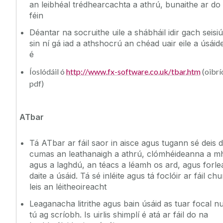
an leibhéal trédhearcachta a athrú, bunaithe ar do
féin
Déantar na socruithe uile a shábháil idir gach seisi
sin ní gá iad a athshocrú an chéad uair eile a úsái
é
Íoslódáil ó
http://www.fx-software.co.uk/tbar.htm
(oibrí
pdf)
ATbar
Tá ATbar ar fáil saor in aisce agus tugann sé deis d
cumas an leathanaigh a athrú, clómhéideanna a 
agus a laghdú, an téacs a léamh os ard, agus forl
daite a úsáid. Tá sé inléite agus tá foclóir ar fáil ch
leis an léitheoireacht
Leaganacha litrithe agus bain úsáid as tuar focal nu
tú ag scríobh. Is uirlis shimplí é atá ar fáil do na