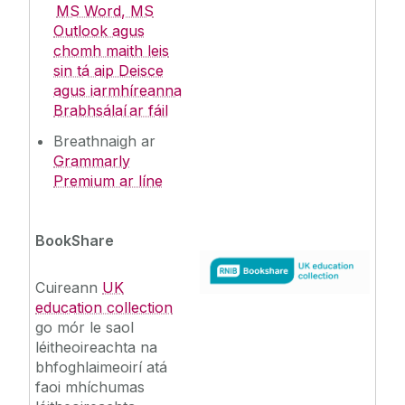
MS Word, MS
Outlook agus
chomh maith leis
sin tá aip Deisce
agus iarmhíreanna
Brabhsálaí ar fáil
Breathnaigh ar
Grammarly
Premium ar líne
BookShare
Cuireann
UK
education collection
go mór le saol
léitheoireachta na
bhfoghlaimeoirí atá
faoi mhíchumas