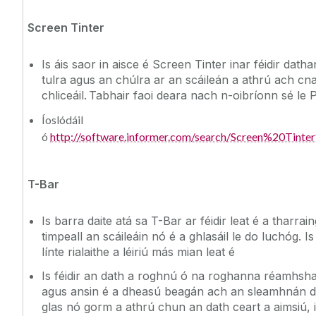
Screen Tinter
Is áis saor in aisce é Screen Tinter inar féidir dath
tulra agus an chúlra ar an scáileán a athrú ach cn
chliceáil. Tabhair faoi deara nach n-oibríonn sé le
Íoslódáil
ó
http://software.informer.com/search/Screen%20Tint
T-Bar
Is barra daite atá sa T-Bar ar féidir leat é a tharrain
timpeall an scáileáin nó é a ghlasáil le do luchóg. Is 
línte rialaithe a léiriú más mian leat é
Is féidir an dath a roghnú ó na roghanna réamhsha
agus ansin é a dheasú beagán ach an sleamhnán d
glas nó gorm a athrú chun an dath ceart a aimsiú, is