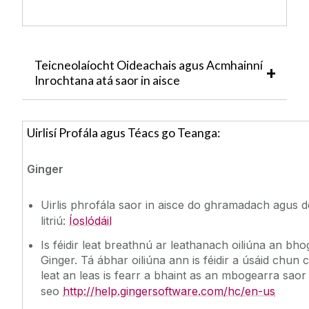
Teicneolaíocht Oideachais agus Acmhainní
Inrochtana atá saor in aisce
Uirlisí Profála agus Téacs go Teanga:
Ginger
Uirlis phrofála saor in aisce do ghramadach agus 
litriú:
Íoslódáil
Is féidir leat breathnú ar leathanach oiliúna an bh
Ginger. Tá ábhar oiliúna ann is féidir a úsáid chun
leat an leas is fearr a bhaint as an mbogearra saor 
seo
http://help.gingersoftware.com/hc/en-us