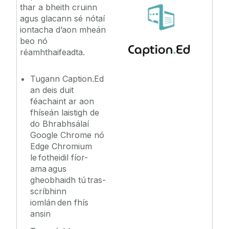
thar a bheith cruinn
agus glacann sé nótaí
iontacha d’aon mheán
beo nó
réamhthaifeadta.
Tugann Caption.Ed
an deis duit
féachaint ar aon
fhíseán laistigh de
do Bhrabhsálaí
Google Chrome nó
Edge Chromium
le fotheidil fíor-
ama agus
gheobhaidh tú tras-
scríbhinn
iomlán den fhís
ansin