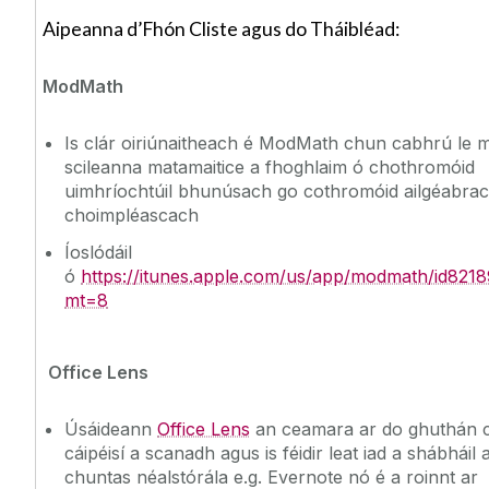
Aipeanna d’Fhón Cliste agus do Tháibléad:
ModMath
Is clár oiriúnaitheach é ModMath chun cabhrú le m
scileanna matamaitice a fhoghlaim ó chothromóid
uimhríochtúil bhunúsach go cothromóid ailgéabra
choimpléascach
Íoslódáil
ó
https://itunes.apple.com/us/app/modmath/id821
mt=8
Office Lens
Úsáideann
Office Lens
an ceamara ar do ghuthán 
cáipéisí a scanadh agus is féidir leat iad a shábháil 
chuntas néalstórála e.g. Evernote nó é a roinnt ar