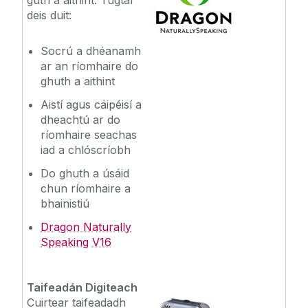
guth a aithint. Tugtar
deis duit:
Socrú a dhéanamh
ar an ríomhaire do
ghuth a aithint
Aistí agus cáipéisí a
dheachtú ar do
ríomhaire seachas
iad a chlóscríobh
Do ghuth a úsáid
chun ríomhaire a
bhainistiú
Dragon Naturally
Speaking V16
Taifeadán ‌Digiteach
Cuirtear taifeadadh