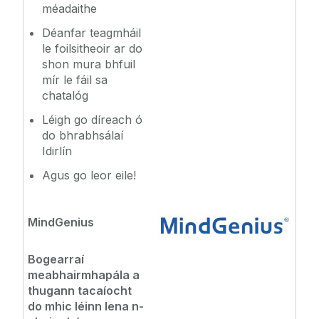
méadaithe
Déanfar teagmháil
le foilsitheoir ar do
shon mura bhfuil
mír le fáil sa
chatalóg
Léigh go díreach ó
do bhrabhsálaí
Idirlín
Agus go leor eile!
MindGenius
Bogearraí
meabhairmhapála a
thugann tacaíocht
do mhic léinn lena n-