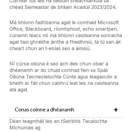
Cuirfear tús leis na seisiúin sheachtainiúla sa
chéad Seimeastar de bhliain Acadúil 2023/2024.
Má bhíonn fadhbanna agat le comhaid Microsoft
Office, Blackboard, ríomhphost, echo smartpen,
cúnamh téacs nó má bhíonn ceisteanna sonracha
agat faoi ghnéithe áirithe a fheidhmiú, tá tú san áit
cheart chun an t-eolas seo a aimsiú.
NÍ cúrsa oiliúna é seo ach deis chun obair a
dhéanamh ar do chuid comhad féin sa Spás
Oiliúna Teicneolaíochta Cúnta agus teagascóir a
bheith ar fáil chun cabhrú leat leis na ceisteanna
atá agat.
Conas coinne a dhéanamh
Déan teagmháil leis an tSeirbhís Tacaíochta
Míchumais ag