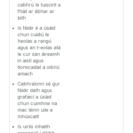
cabhrú le tuiscint a
fháil ar ábhar ar
bith
Is féidir é a úsáid
chun cuidiú le
heolas a rangú
agus an t-eolas atá
le cur san áireamh
in aistí agus
tionscadail a oibriú
amach
Cabhraíonn sé gur
féidir dath agus
grafaicí a úsáid
chun cuimhne na
mac léinn uile a
mhúscailt
Is uirlis mhaith