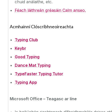
chuid análaithe, etc.
Féach láithreán gréasáin Calm anseo.
Acmhainní Clóscríbhneoireachta
Typing Club
Keybr
Good Typing
Dance Mat Typing
TypeFaster Typing Tutor
Typing App
Microsoft Office – Teagasc ar líne
Is bailiúchán riachtanach d’fheidhmchláir deisce at