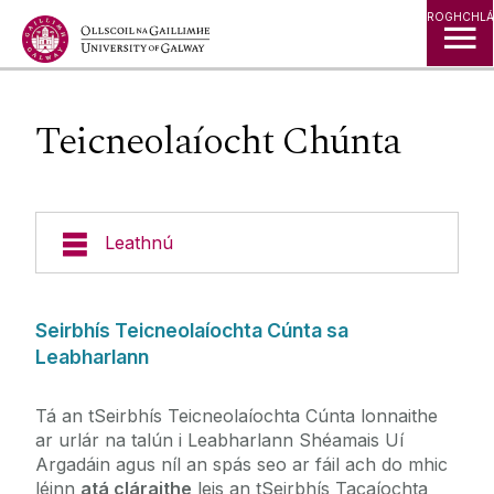
Léim go Ábhar
ROGHCHLÁ
Teicneolaíocht Chúnta
Leathnú
Cláir Rochtana
Seirbhís Teicneolaíochta Cúnta sa
Leabharlann
An tSeirbhís Tacaíochta Míchumais
Tá an tSeirbhís Teicneolaíochta Cúnta lonnaithe
Conas Clárú
ar urlár na talún i Leabharlann Shéamais Uí
Mic Léinn Lánfhásta
Tacaíocht do Mhic Léinn
Argadáin agus níl an spás seo ar fáil ach do mhic
léinn
atá cláraithe
leis an tSeirbhís Tacaíochta