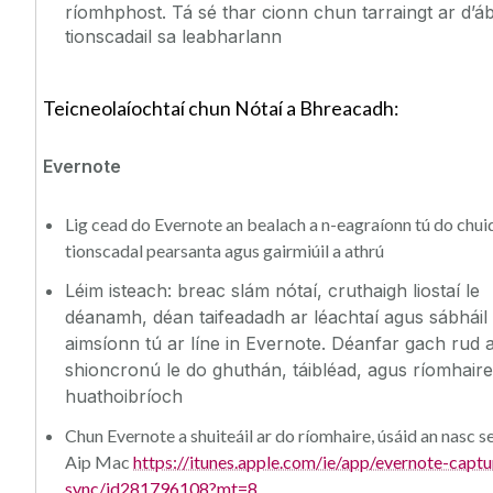
ríomhphost. Tá sé thar cionn chun tarraingt ar d’á
tionscadail sa leabharlann
Teicneolaíochtaí chun Nótaí a Bhreacadh:
Evernote
Lig cead do Evernote an bealach a n-eagraíonn tú do chui
tionscadal pearsanta agus gairmiúil a athrú
Léim isteach: breac slám nótaí, cruthaigh liostaí le
déanamh, déan taifeadadh ar léachtaí agus sábháil 
aimsíonn tú ar líne in Evernote. Déanfar gach rud 
shioncronú le do ghuthán, táibléad, agus ríomhair
huathoibríoch
Chun Evernote a shuiteáil ar do ríomhaire, úsáid an nasc s
Aip Mac
https://itunes.apple.com/ie/app/evernote-captu
sync/id281796108?mt=8