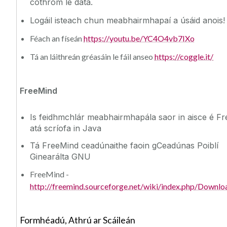
cothrom le dáta.
Logáil isteach chun meabhairmhapaí a úsáid anois!
Féach an físeán
https://youtu.be/YC4O4vb7IXo
Tá an láithreán gréasáin le fáil anseo
https://coggle.it/
FreeMind
Is feidhmchlár meabhairmhapála saor in aisce é F
atá scríofa in Java
Tá FreeMind ceadúnaithe faoin gCeadúnas Poiblí
Ginearálta GNU
FreeMind -
http://freemind.sourceforge.net/wiki/index.php/Downlo
Formhéadú, Athrú ar Scáileán