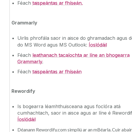
Féach
taispeántas ar fhíseán.
Grammarly
Uirlis phrofála saor in aisce do ghramadach agus do
do MS Word agus MS Outlook:
Íoslódáil
Féach
leathanach tacaíochta ar líne an bhogearra
Grammarly
.
Féach
taispeántas ar fhíseán
Rewordify
Is bogearra léamhthuisceana agus foclóra atá
cumhachtach, saor in aisce agus ar líne é Rewordi
Íoslódáil
Déanann Rewordify.com simpliú ar an mBéarla. Cuir abair