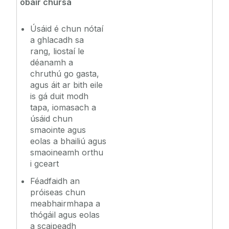
obair chúrsa
Úsáid é chun nótaí
a ghlacadh sa
rang, liostaí le
déanamh a
chruthú go gasta,
agus áit ar bith eile
is gá duit modh
tapa, iomasach a
úsáid chun
smaointe agus
eolas a bhailiú agus
smaoineamh orthu
i gceart
Féadfaidh an
próiseas chun
meabhairmhapa a
thógáil agus eolas
a scaipeadh