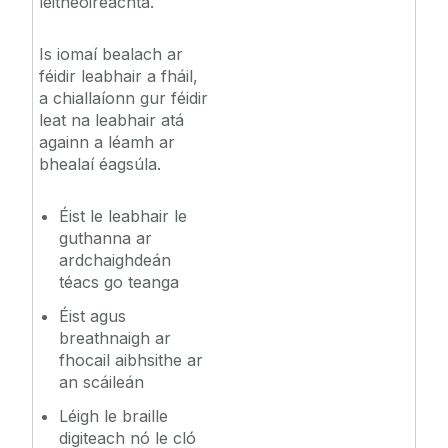
léitheoireachta.
Is iomaí bealach ar
féidir leabhair a fháil,
a chiallaíonn gur féidir
leat na leabhair atá
againn a léamh ar
bhealaí éagsúla.
Éist le leabhair le
guthanna ar
ardchaighdeán
téacs go teanga
Éist agus
breathnaigh ar
fhocail aibhsithe ar
an scáileán
Léigh le braille
digiteach nó le cló