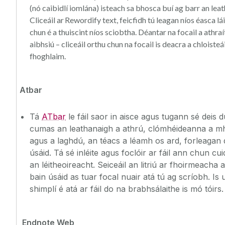
(nó caibidlí iomlána) isteach sa bhosca buí ag barr an lea
Cliceáil ar Rewordify text, feicfidh tú leagan níos éasca lá
chun é a thuiscint níos sciobtha. Déantar na focail a athraí
aibhsiú – cliceáil orthu chun na focail is deacra a chloisteá
fhoghlaim.
Atbar
Tá
ATbar
le fáil saor in aisce agus tugann sé deis d
cumas an leathanaigh a athrú, clómhéideanna a 
agus a laghdú, an téacs a léamh os ard, forleagan 
úsáid. Tá sé inléite agus foclóir ar fáil ann chun cuid
an léitheoireacht. Seiceáil an litriú ar fhoirmeacha 
bain úsáid as tuar focal nuair atá tú ag scríobh. Is u
shimplí é atá ar fáil do na brabhsálaithe is mó tóirs.
Endnote Web