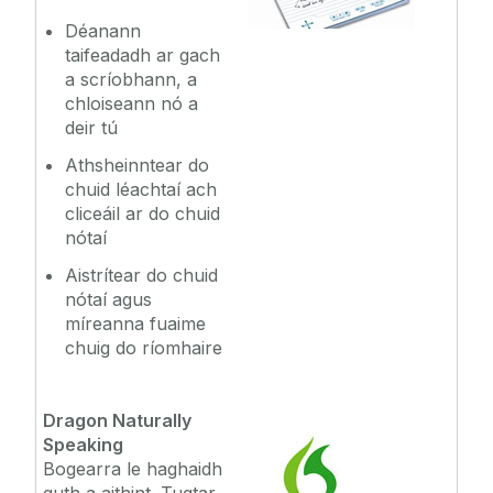
Déanann
taifeadadh ar gach
a scríobhann, a
chloiseann nó a
deir tú
Athsheinntear do
chuid léachtaí ach
cliceáil ar do chuid
nótaí
Aistrítear do chuid
nótaí agus
míreanna fuaime
chuig do ríomhaire
Dragon Naturally
Speaking
Bogearra le haghaidh