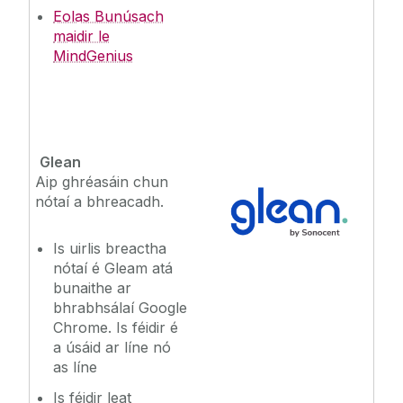
Eolas Bunúsach
maidir le
MindGenius
Glean
Aip ghréasáin chun
nótaí a bhreacadh.
Is uirlis breactha
nótaí é Gleam atá
bunaithe ar
bhrabhsálaí Google
Chrome. Is féidir é
a úsáid ar líne nó
as líne
Is féidir leat