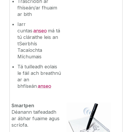
Trascríobh ar
fhíseán/ar fhuaim
ar bith
Iarr
cuntas
anseo
má tá
tú cláraithe leis an
tSeirbhís
Tacaíochta
Míchumais
Tá tuilleadh eolais
le fáil ach breathnú
ar an
bhfíseán
anseo
Smartpen
Déanann taifeadadh
ar ábhar fuaime agus
scríofa.