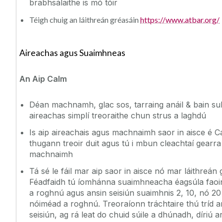
brabhsálaithe is mó tóir
Téigh chuig an láithreán gréasáin
https://www.atbar.org/
Aireachas agus Suaimhneas
An Aip Calm
Déan machnamh, glac sos, tarraing anáil & bain sul
aireachas simplí treoraithe chun strus a laghdú
Is aip aireachais agus machnaimh saor in aisce é C
thugann treoir duit agus tú i mbun cleachtaí gearra
machnaimh
Tá sé le fáil mar aip saor in aisce nó mar láithreán 
Féadfaidh tú íomhánna suaimhneacha éagsúla faoi
a roghnú agus ansin seisiún suaimhnis 2, 10, nó 20
nóiméad a roghnú. Treoraíonn tráchtaire thú tríd a
seisiún, ag rá leat do chuid súile a dhúnadh, díriú a