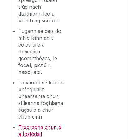
spreagúil í dóibh
siúd nach
dtaitníonn leo a
bheith ag scríobh
Tugann sé deis do
mhic léinn an t-
eolas uile a
fheiceáil i
gcomhthéacs, le
focail, pictiúir,
naisc, etc.
Tacaíonn sé leis an
bhfoghlaim
phearsanta chun
stíleanna foghlama
éagsúla a chur
chun cinn
Treoracha chun é
a Íoslódáil