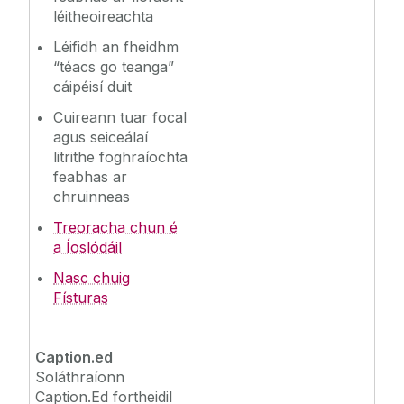
léitheoireachta
Léifidh an fheidhm
“téacs go teanga”
cáipéisí duit
Cuireann tuar focal
agus seiceálaí
litrithe foghraíochta
feabhas ar
chruinneas
Treoracha chun é
a Íoslódáil
Nasc chuig
Físturas
Caption.ed
Soláthraíonn
Caption.Ed fortheidil