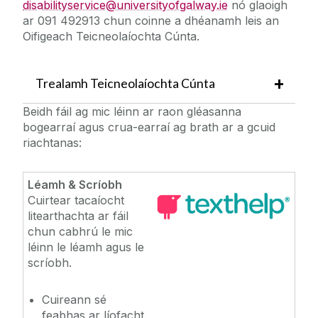
disabilityservice@universityofgalway.ie
nó glaoigh
ar 091 492913 chun coinne a dhéanamh leis an
Oifigeach Teicneolaíochta Cúnta.
Trealamh Teicneolaíochta Cúnta
Beidh fáil ag mic léinn ar raon gléasanna
bogearraí agus crua-earraí ag brath ar a gcuid
riachtanas:
Léamh & Scríobh
Cuirtear tacaíocht
litearthachta ar fáil
chun cabhrú le mic
léinn le léamh agus le
scríobh.
Cuireann sé
feabhas ar líofacht