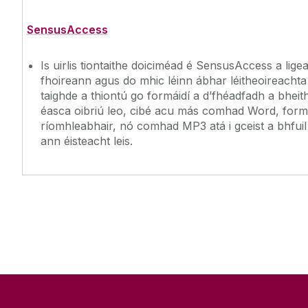
SensusAccess
Is uirlis tiontaithe doiciméad é SensusAccess a lig
fhoireann agus do mhic léinn ábhar léitheoireacht
taighde a thiontú go formáidí a d’fhéadfadh a bheit
éasca oibriú leo, cibé acu más comhad Word, form
ríomhleabhair, nó comhad MP3 atá i gceist a bhfuil 
ann éisteacht leis.