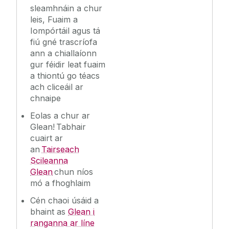
sleamhnáin a chur
leis, Fuaim a
Iompórtáil agus tá
fiú gné trascríofa
ann a chiallaíonn
gur féidir leat fuaim
a thiontú go téacs
ach cliceáil ar
chnaipe
Eolas a chur ar
Glean! Tabhair
cuairt ar
an
Tairseach
Scileanna
Glean
chun níos
mó a fhoghlaim
Cén chaoi úsáid a
bhaint as
Glean i
ranganna ar líne