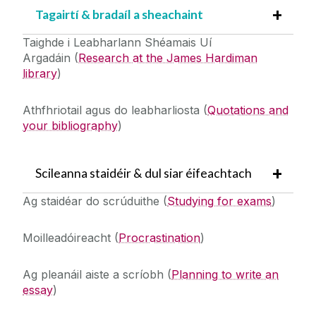
Tagairtí & bradaíl a sheachaint
Taighde i Leabharlann Shéamais Uí
Argadáin
(
Research at the James Hardiman
library
)
Athfhriotail agus do leabharliosta
(
Quotations and
your bibliography
)
Scileanna staidéir & dul siar éifeachtach
Ag staidéar do scrúduithe
(
Studying for exams
)
Moilleadóireacht
(
Procrastination
)
Ag pleanáil aiste a scríobh
(
Planning to write an
essay
)