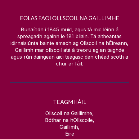
EOLAS FAOI OLLSCOIL NA GAILLIMHE
Bunaíodh i 1845 muid, agus tá mic léinn á
spreagadh againn le
181
bliain. Tá aitheantas
idirnáisiúnta bainte amach ag Ollscoil na hÉireann,
Gaillimh mar ollscoil atá á treorú ag an taighde
agus rún daingean aici teagasc den chéad scoth a
chur ar fáil.
TEAGMHÁIL
Ollscoil na Gaillimhe,
Bóthar na hOllscoile,
Gaillimh,
Éire