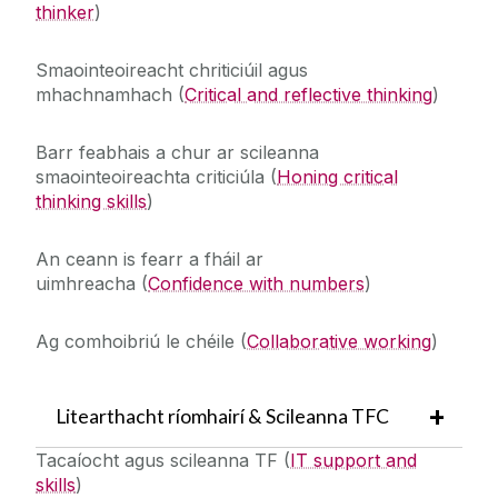
thinker
)
Smaointeoireacht chriticiúil agus
mhachnamhach
(
Critical and reflective thinking
)
Barr feabhais a chur ar scileanna
smaointeoireachta criticiúla
(
Honing critical
thinking skills
)
An ceann is fearr a fháil ar
uimhreacha
(
Confidence with numbers
)
Ag comhoibriú le chéile
(
Collaborative working
)‌‌‌‌
Litearthacht ríomhairí & Scileanna TFC
Tacaíocht agus scileanna TF
(
IT support and
skills
)