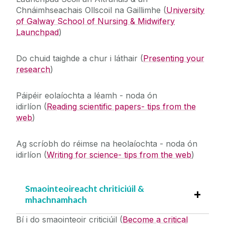
Chnáimhseachais Ollscoil na Gaillimhe
(
University
of Galway School of Nursing & Midwifery
Launchpad
)
Do chuid taighde a chur i láthair
(
Presenting your
research
)
Páipéir eolaíochta a léamh - noda ón
idirlíon
(
Reading scientific papers- tips from the
web
)
Ag scríobh do réimse na heolaíochta - noda ón
idirlíon
(
Writing for science- tips from the web
)
Smaointeoireacht chriticiúil &
mhachnamhach
Bí i do smaointeoir criticiúil
(
Become a critical