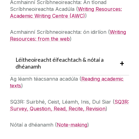
Acmhainní Scríbhneoireachta:
An tIonad
Scríbhneoireachta Acadúla (
Writing Resources:
Academic Writing Centre (AWC)
)
Acmhainní Scríbhneoireachta: ón idirlíon
(
Writing
Resources: from the web
)
Léitheoireacht éifeachtach & nótaí a
dhéanamh
Ag léamh téacsanna acadúla
(
Reading academic
texts
)
SQ3R:
Suirbhé, Ceist, Léamh, Inis, Dul Siar
(
SQ3R:
Survey, Question, Read, Recite, Revision
)
Nótaí a dhéanamh
(
Note-making
)