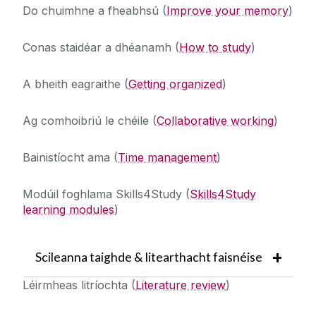
Do chuimhne a fheabhsú
(
Improve your memory
)
Conas staidéar a dhéanamh
(
How to study
)
A bheith eagraithe
(
Getting organized
)
Ag comhoibriú le chéile
(
Collaborative working
)
Bainistíocht ama
(
Time management
)
Modúil foghlama Skills4Study
(
Skills4Study
learning modules
)
Scileanna taighde & litearthacht faisnéise
Léirmheas litríochta
(
Literature review
)