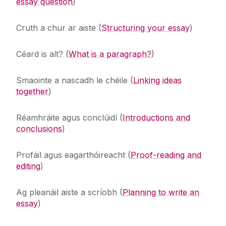
essay question
)
Tacaíochtaí Scrúduithe
Ceisteanna Coitianta
Teicneolaíocht Chúnta
Cruth a chur ar aiste (
Structuring your essay
)
Disability Access Route to Education (DARE)
Pleanáil Socrúcháin
Céard is alt? (
What is a paragraph?
)
Acmhainní Acadúla
Tacaíochtaí Príomhshrutha
Smaointe a nascadh le chéile (
Linking ideas
Scagthástáil Disléicse
together
)
Réamhráite agus conclúidí (
Introductions and
conclusions
)
P
rofáil agus eagarthóireacht (
Proof-reading and
editing
)
Ag pleanáil aiste a scríobh
(
Planning to write an
essay
)