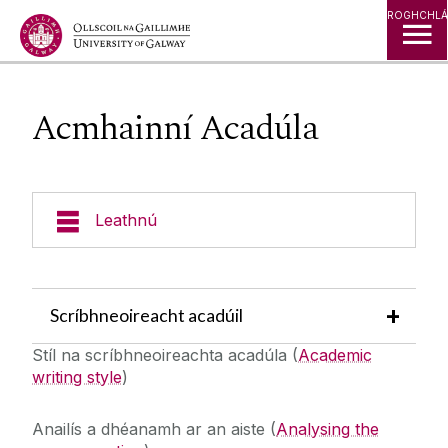
Léim go Ábhar
ROGHCHLÁ
Acmhainní Acadúla
Leathnú
Cláir Rochtana
Scríbhneoireacht acadúil
An tSeirbhís Tacaíochta Míchumais
Stíl na scríbhneoireachta acadúla
(
Academic
writing style
)
Conas Clárú
Mic Léinn Lánfhásta
Tacaíocht do Mhic Léinn
Anailís a dhéanamh ar an aiste
(
Analysing the