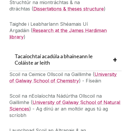
Struchtúr na miontráchtas & na
dtráchtas
(
Dissertations & theses structure
)
Taighde i Leabharlann Shéamais Uí
Argadáin
(
Research at the James Hardiman
library
)
Tacaíochtaí acadúla a bhaineann le
Coláiste ar leith
S
coil na Ceimice Ollscoil na Gaillimhe
(
University
of Galway School of Chemistry
) - Físeáin
Scoil na nEolaíochta Nádúrtha Ollscoil na
Gaillimhe
(
University of Galway School of Natural
Sciences
) -
Ag díriú ar an moltóir agus tú ag
scríobh
Launchpad Scoil an Altranais & an