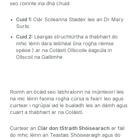
seo roinnte ina dhá chuid:
Cuid 1:
Clár Scileanna Staidéir leis an Dr Mary
Surlis
Cuid 2:
Léargas struchtúrtha a thabhairt do
mhic léinn dara leibhéal (ina rogha réimse
spéise ) ar na Coláistí Ollscoile éagsúla in
Ollscoil na Gaillimhe
Roimh an ócáid ​​seo labhraíonn na múinteoirí leis
na mic léinn faoina rogha cúrsa is fearr leo agus
cuirtear i ngrúpaí iad le bualadh leis an dámh agus
cuairt a thabhairt ar na Coláistí.
Cuirtear an
Clár don tStraith Shóisearach
ar fáil
do mhic léinn an Teastais Shóisearaigh agus do