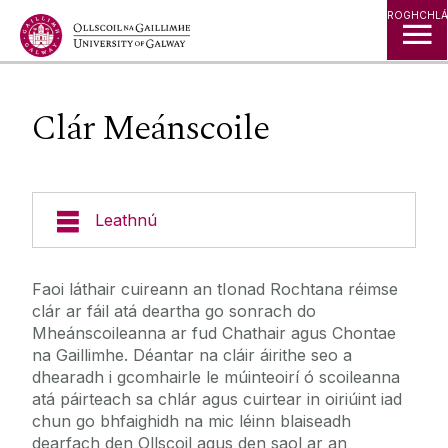
Léim go Ábhar
ROGHCHLÁ
Clár Meánscoile
Leathnú
Cláir Rochtana
Faoi láthair cuireann an tIonad Rochtana réimse
clár ar fáil atá deartha go sonrach do
Cúrsa Rochtana ar an Ardoideachas - Mic Léinn
Mheánscoileanna ar fud Chathair agus Chontae
Lánfhásta
na Gaillimhe. Déantar na cláir áirithe seo a
An tSeirbhís Tacaíochta Míchumais
dhearadh i gcomhairle le múinteoirí ó scoileanna
Cúrsa Rochtana ar an Ardoideachas - Lucht
Fágála Scoile
atá páirteach sa chlár agus cuirtear in oiriúint iad
Mic Léinn Lánfhásta
chun go bhfaighidh na mic léinn blaiseadh
Bealach Rochtana ar Ardoideachas
dearfach den Ollscoil agus den saol ar an