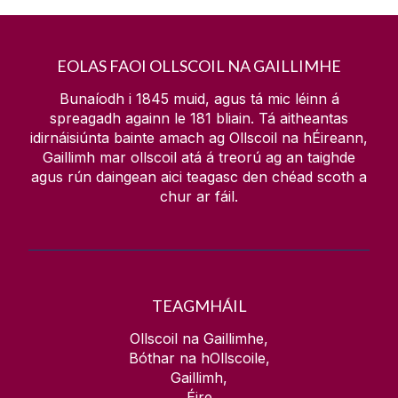
EOLAS FAOI OLLSCOIL NA GAILLIMHE
Bunaíodh i 1845 muid, agus tá mic léinn á
spreagadh againn le
181
bliain. Tá aitheantas
idirnáisiúnta bainte amach ag Ollscoil na hÉireann,
Gaillimh mar ollscoil atá á treorú ag an taighde
agus rún daingean aici teagasc den chéad scoth a
chur ar fáil.
TEAGMHÁIL
Ollscoil na Gaillimhe,
Bóthar na hOllscoile,
Gaillimh,
Éire