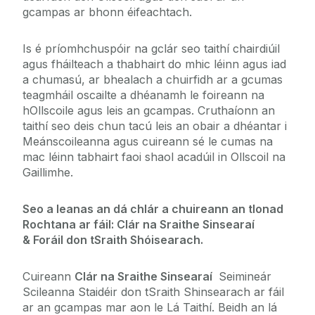
Clár Bunscoile
gcampas ar bhonn éifeachtach.
Clár Meánscoile
Is é príomhchuspóir na gclár seo taithí chairdiúil
In the News..
agus fháilteach a thabhairt do mhic léinn agus iad
QQI (FETAC)
a chumasú, ar bhealach a chuirfidh ar a gcumas
teagmháil oscailte a dhéanamh le foireann na
hOllscoile agus leis an gcampas. Cruthaíonn an
taithí seo deis chun tacú leis an obair a dhéantar i
Meánscoileanna agus cuireann sé le cumas na
mac léinn tabhairt faoi shaol acadúil in Ollscoil na
Gaillimhe.
Seo a leanas an dá chlár a chuireann an tIonad
Rochtana ar fáil:
Clár na Sraithe Sinsearaí
&
Foráil don tSraith Shóisearach.
Cuireann
Clár na Sraithe Sinsearaí
Seimineár
Scileanna Staidéir don tSraith Shinsearach ar fáil
ar an gcampas mar aon le Lá Taithí. Beidh an lá