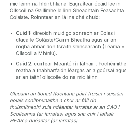
mic léinn na hIdirbhliana. Eagraítear ócáid lae in
Ollscoil na Gaillimhe le linn Sheachtain Feasachta
Coláiste. Roinntear an lá ina dhá chuid:
Cuid 1:
díreoidh muid go sonrach ar Eolas i
dtaca le Coláiste/Gairm Bheatha agus ar an
rogha ábhar don tsraith shinsearach (Téama =
Ollscoil a Mhíniú).
Cuid 2
: cuirfear Meantóirí i láthair : Fochéimithe
reatha a thabharfaidh léargas ar a gcúrsaí agus
ar an taithí ollscoile do na mic léinn
Glacann an tIonad Rochtana páirt freisin i seisiúin
eolais scoilbhunaithe a chur ar fáil do
thuismitheoirí sula ndéantar iarratas ar an CAO i
Scoileanna (ar iarratas) agus sna cuir i láthair
HEAR a dhéantar (ar iarratas).