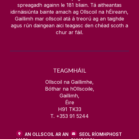
spreagadh againn le
181
bliain. Tá aitheantas
idirnáisiúnta bainte amach ag Ollscoil na hÉireann,
Gaillimh mar ollscoil atá á treorú ag an taighde
agus rún daingean aici teagasc den chéad scoth a
chur ar fáil.
TEAGMHÁIL
Ollscoil na Gaillimhe,
Bóthar na hOllscoile,
Gaillimh,
Éire
H91 TK33
T. +353 91 5244
AN OLLSCOIL AR AN
SEOL RÍOMHPHOST