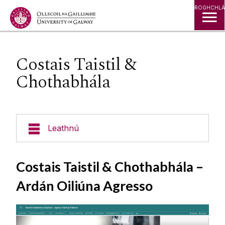
Léim go Ábhar
ROGHCHLÁ
Costais Taistil &
Chothabhála
Leathnú
Cúrsaí
Costais Taistil & Chothabhála –
Ardán Oiliúna Agresso
Foirgnimh & Eastáit
Seirbhísí do Mhic Léinn