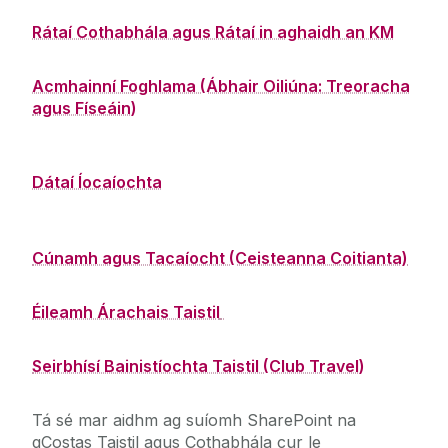
Rátaí Cothabhála agus Rátaí in aghaidh an KM
Acmhainní Foghlama (Ábhair Oiliúna: Treoracha
agus Físeáin)
Dátaí Íocaíochta
Cúnamh agus Tacaíocht (Ceisteanna Coitianta)
Éileamh Árachais Taistil
Seirbhísí Bainistíochta Taistil (Club Travel)
Tá sé mar aidhm ag suíomh SharePoint na
gCostas Taistil agus Cothabhála cur le