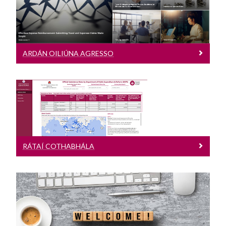
Éilimh Costas
ARDÁN OILIÚNA AGRESSO
Rátaí Cothabhála
Aip Léarscáile Idirghníomhaí
RÁTAÍ COTHABHÁLA
Córas Airgeadais (Agresso)