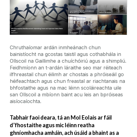
Cumainn na Mac Léinn
Oifig an Uachtaráin Ionaid & Meabhránaí
Láithreán na Foirne
Chruthaíomar ardán inmheánach chun
bainistíocht na gcostas taistil agus cothabhála in
An tIonad Forbartha Gairmeacha
Ollscoil na Gaillimhe a chuíchóiriú agus a shimpliú.
Feidhmíonn an t-ardán láraithe seo mar réiteach
ilfhreastail chun éilimh ar chostais a phróiseáil go
Lá Oscailte Fochéime
héifeachtach agus chun freastal ar riachtanais na
bhfostaithe agus na mac léinn scoláireachta uile
Clárlann
san Ollscoil a mbíonn baint acu leis an bpróiseas
aisíocaíochta.
Foirmeacha na hOifige Párolla & Costais
Tabhair faoi deara, tá an Mol Eolais ar fáil
d’fhostaithe agus mic léinn reatha
Daltaí Ardteistiméireachta
ghníomhacha amháin, ach úsáid a bhaint as a