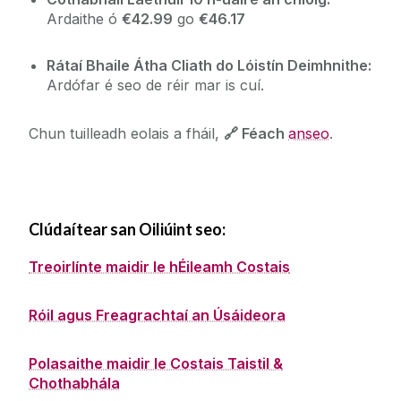
Ardaithe ó
€42.99
go
€46.17
Rátaí Bhaile Átha Cliath do Lóistín Deimhnithe:
Ardófar é seo de réir mar is cuí.
Chun tuilleadh eolais a fháil,
🔗 Féach
anseo
.
Clúdaítear san Oiliúint seo
:
Treoirlínte maidir le hÉileamh Costais
Róil agus Freagrachtaí an Úsáideora
Polasaithe maidir le Costais Taistil &
Chothabhála