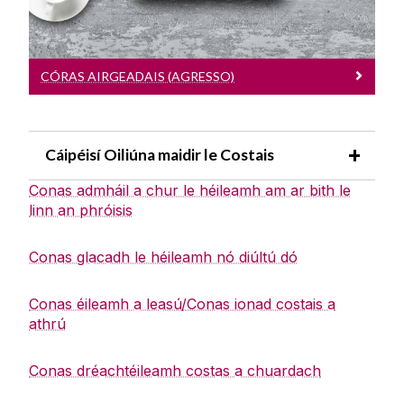
Logáil isteach
CÓRAS AIRGEADAIS (AGRESSO)
Cáipéisí Oiliúna maidir le Costais
Conas admháil a chur le héileamh am ar bith le
linn an phróisis
Conas glacadh le héileamh nó diúltú dó
Conas éileamh a leasú/Conas ionad costais a
athrú
Conas dréachtéileamh costas a chuardach