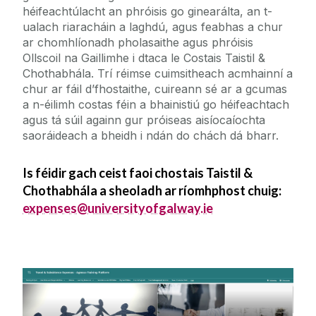
héifeachtúlacht an phróisis go ginearálta, an t-
ualach riaracháin a laghdú, agus feabhas a chur
ar chomhlíonadh pholasaithe agus phróisis
Ollscoil na Gaillimhe i dtaca le Costais Taistil &
Chothabhála. Trí réimse cuimsitheach acmhainní a
chur ar fáil d’fhostaithe, cuireann sé ar a gcumas
a n-éilimh costas féin a bhainistiú go héifeachtach
agus tá súil againn gur próiseas aisíocaíochta
saoráideach a bheidh i ndán do chách dá bharr.​​​​​​​
Is féidir gach ceist faoi chostais Taistil &
Chothabhála a sheoladh ar ríomhphost chuig:
expenses@universityofgalway.ie
Ardán Oiliúna Agresso