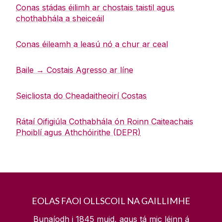
Conas stádas éilimh ar chostais taistil agus
chothabhála a sheiceáil
Conas éileamh a leasú nó a chur ar ceal
Baile → Costais Agresso ar líne
Seicliosta do Cheadaitheoirí Costas
Rátaí Oifigiúla Cothabhála ón Roinn Caiteachais
Phoiblí agus Athchóirithe (DEPR)
EOLAS FAOI OLLSCOIL NA GAILLIMHE
Bunaíodh i 1845 muid, agus tá mic léinn á