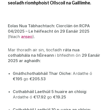
seoladh ríomhphoist Ollscoil na Gaillimhe.
Roghnaigh Iarchéim
Fáilte chuig an Oifig Párolla & Costas
Eolas Nua Tábhachtach: Ciorclán ón RCPA
04/2025 – Le héifeacht ón 29 Eanáir 2025
Costais Taistil & Chothabhála
(féach
anseo
).
Eolas faoi Phárolla
Mar thoradh air sin, tiocfaidh
ráta nua
cothabhála na hÉireann
i bhfeidhm ón
29 Eanáir
2025 ar aghaidh
:
Gnáthchothabháil Thar Oíche:
Ardaithe ó
€195
go
€205.53
Cothabháil Laethúil 5 huaire an chloig:
Ardaithe ó
€17.92
go
€19.25
Cothabháil Laethúil 10 n-uaire an chloig: