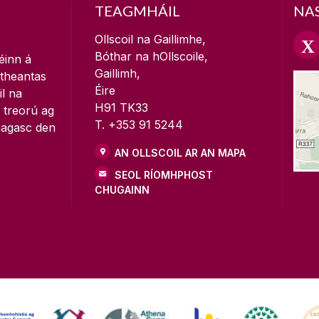
TEAGMHÁIL
NA
Ollscoil na Gaillimhe,
Bóthar na hOllscoile,
éinn á
Gaillimh,
itheantas
Éire
il na
H91 TK33
á treorú ag
T. +353 91 5244
teagasc den
AN OLLSCOIL AR AN MAPA
SEOL RÍOMHPHOST
CHUGAINN