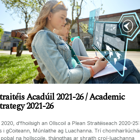
traitéis Acadúil 2021-26 / Academic
trategy 2021-26
 2020, d’fhoilsigh an Ollscoil a Plean Straitéiseach 2020-25:
s i gCoiteann, Múnlaithe ag Luachanna. Trí chomhairliúchá
 pobal na hollscoile, thángthas ar shraith croí-luachanna