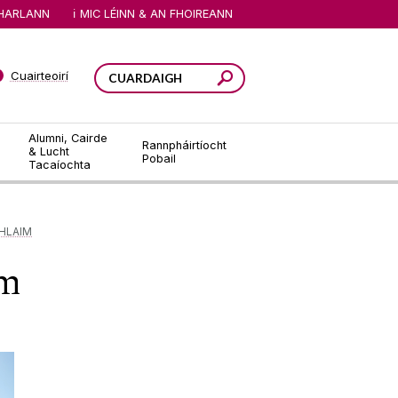
HARLANN
MIC LÉINN & AN FHOIREANN
Cuairteoirí
Alumni, Cairde
Rannpháirtíocht
& Lucht
Pobail
Tacaíochta
GHLAIM
im