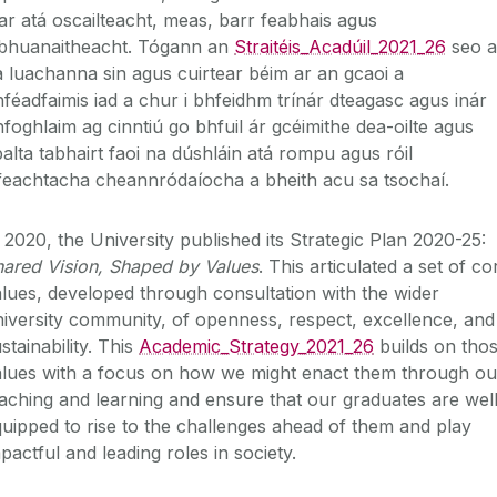
r atá oscailteacht, meas, barr feabhais agus
nbhuanaitheacht. Tógann an
Straitéis_Acadúil_2021_26
seo a
 luachanna sin agus cuirtear béim ar an gcaoi a
féadfaimis iad a chur i bhfeidhm trínár dteagasc agus inár
foghlaim ag cinntiú go bhfuil ár gcéimithe dea-oilte agus
alta tabhairt faoi na dúshláin atá rompu agus róil
feachtacha cheannródaíocha a bheith acu sa tsochaí.
 2020, the University published its Strategic Plan 2020-25:
hared Vision, Shaped by Values
. This articulated a set of co
lues, developed through consultation with the wider
iversity community, of openness, respect, excellence, and
stainability. This
Academic_Strategy_2021_26
builds on tho
alues with a focus on how we might enact them through ou
aching and learning and ensure that our graduates are wel
uipped to rise to the challenges ahead of them and play
pactful and leading roles in society.