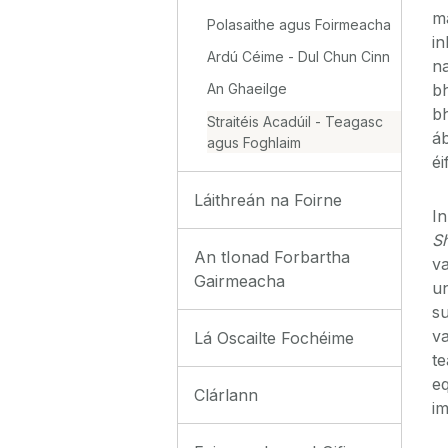
ma
Polasaithe agus Foirmeacha
i
Ardú Céime - Dul Chun Cinn
na
bh
An Ghaeilge
bh
Straitéis Acadúil - Teagasc
áb
agus Foghlaim
éi
Láithreán na Foirne
In
S
An tIonad Forbartha
va
Gairmeacha
un
su
v
Lá Oscailte Fochéime
te
eq
Clárlann
im