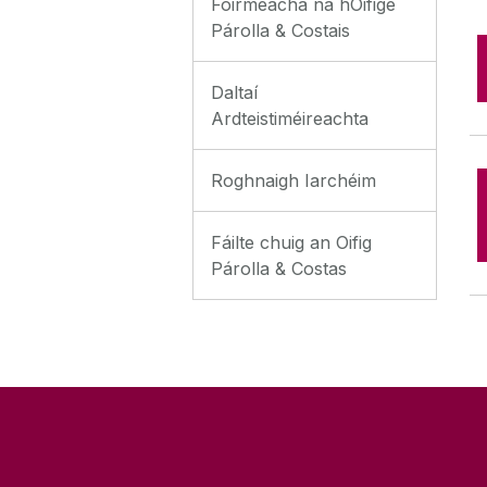
Foirmeacha na hOifige
Párolla & Costais
Daltaí
Ardteistiméireachta
Roghnaigh Iarchéim
Fáilte chuig an Oifig
Párolla & Costas