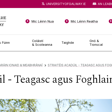
UNIVERSITYOFGALWAY.IE
AN LEAB
Mic Léinn Nua
Mic Léinn Reatha
Coláistí
Gnó &
s Fúinn
Taighde
& Scoileanna
Tionscal
ARÁIN IONAID & MEABHRÁNAÍ
STRAITÉIS ACADÚIL - TEAGASC AGUS FO
▻
úil - Teagasc agus Foghla