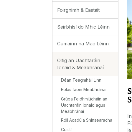
Foirgnimh & Eastáit
Seirbhísí do Mhic Léinn
Cumainn na Mac Léinn
Oifig an Uachtaráin
Ionaid & Meabhránaí
Déan Teagmháil Linn
S
Eolas faoin Meabhránaí
S
Grúpa Feidhmiúcháin an
Uachtaráin Ionaid agus
Meabhránaí
In
Róil Acadúla Shinsearacha
Fí
Coistí
le