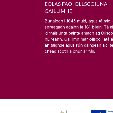
EOLAS FAOI OLLSCOIL NA
GAILLIMHE
Bunaíodh i 1845 muid, agus tá mic l
spreagadh againn le
181
bliain. Tá a
idirnáisiúnta bainte amach ag Ollsco
hÉireann, Gaillimh mar ollscoil atá 
an taighde agus rún daingean aici 
chéad scoth a chur ar fáil.