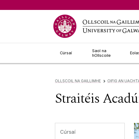
Léim go Ábhar
Saol na
Cúrsaí
Eola
hOllscoile
OLLSCOIL NA GAILLIMHE
OIFIG AN UACHT
▻
Straitéis Acad
Cúrsaí