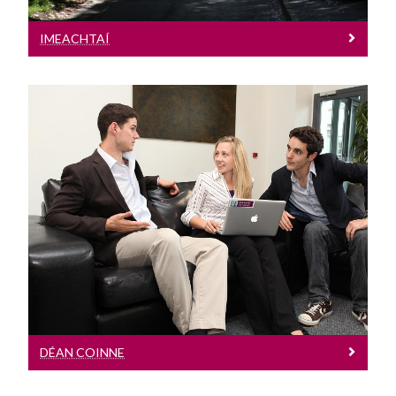
Ceisteanna Coitianta
Roghnaigh Iarchéim
IMEACHTAÍ
Fáilte chuig an Oifig Párolla & Costas
Déan Coinne
Seol ceist chugainn
DÉAN COINNE