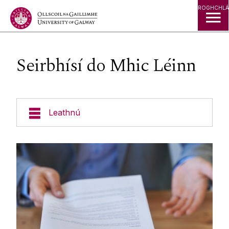
Léim go Ábhar
ROGHCHLÁ
Seirbhísí do Mhic Léinn
Leathnú
Cúrsaí
Foirgnimh & Eastáit
Seirbhísí do Mhic Léinn
Do CV
Cumainn na Mac Léinn