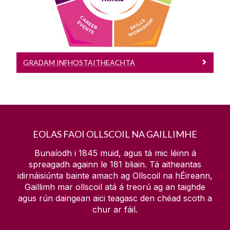
Aird.
GRADAM INFHOSTAITHEACHTA
EOLAS FAOI OLLSCOIL NA GAILLIMHE
Bunaíodh i 1845 muid, agus tá mic léinn á
spreagadh againn le
181
bliain. Tá aitheantas
idirnáisiúnta bainte amach ag Ollscoil na hÉireann,
Gaillimh mar ollscoil atá á treorú ag an taighde
agus rún daingean aici teagasc den chéad scoth a
chur ar fáil.