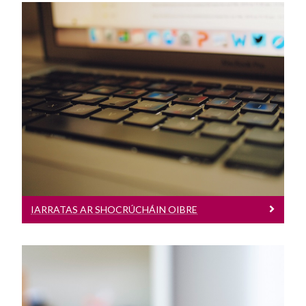
Iarratas Ar Shocrúcháin Oibre
Teoranta do mhic léinn ar chláir le
socrúchán foirmiúil
IARRATAS AR SHOCRÚCHÁIN OIBRE