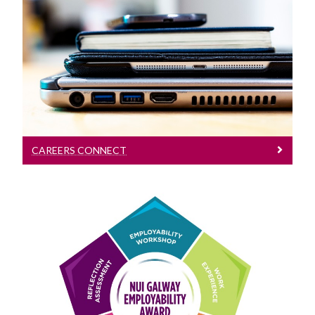
Careers Connect
Logáil isteach do phoist, coinní agus
imeachtaí
CAREERS CONNECT
Gradam Infhostaitheachta
Bí páirteach ann. Faigh Taithí. Faigh