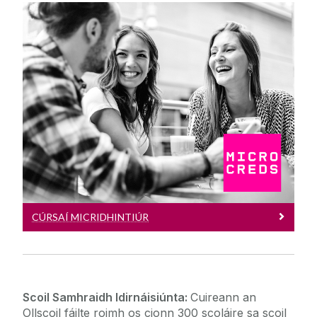
Cúrsaí Micridhintiúr
D'fhorbair Ollscoil na Gaillimhe sraith
lúfar cúrsaí micridhintiúr a sheachadtar
ar bhealaí solúbtha
CÚRSAÍ MICRIDHINTIÚR
Scoil Samhraidh Idirnáisiúnta:
Cuireann an
Ollscoil fáilte roimh os cionn 300 scoláire sa scoil