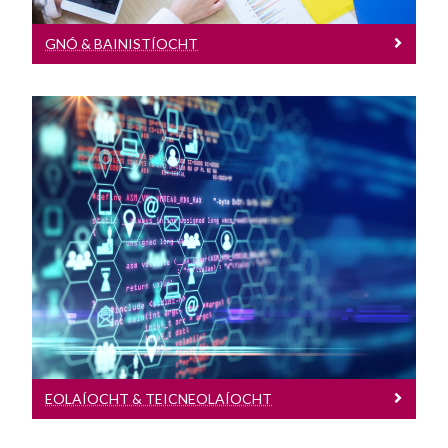
Gearrchúrsaí (neamhchreidiúnaithe)
GNÓ & BAINISTÍOCHT
Cúrsaí
Eolas
Tacaíochtaí
Eolaíocht & Teicneolaíocht
Cúrsaí Eolaíochta & Teicneolaíochta ag
leibhéal a oireann duit agus ar feadh
tréimhse chuí.
EOLAÍOCHT & TEICNEOLAÍOCHT