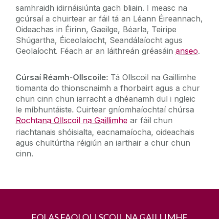
samhraidh idirnáisiúnta gach bliain. I measc na
gcúrsaí a chuirtear ar fáil tá an Léann Éireannach,
Oideachas in Éirinn, Gaeilge, Béarla, Teiripe
Shúgartha, Éiceolaíocht, Seandálaíocht agus
Geolaíocht. Féach ar an láithreán gréasáin
anseo
.
Cúrsaí Réamh-Ollscoile:
Tá Ollscoil na Gaillimhe
tiomanta do thionscnaimh a fhorbairt agus a chur
chun cinn chun iarracht a dhéanamh dul i ngleic
le míbhuntáiste. Cuirtear gníomhaíochtaí chúrsa
Rochtana Ollscoil na Gaillimhe
ar fáil chun
riachtanais shóisialta, eacnamaíocha, oideachais
agus chultúrtha réigiún an iarthair a chur chun
cinn.
EOLAS FAOI OLLSCOIL NA GAILLIMHE