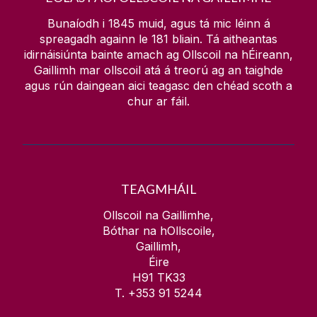
Bunaíodh i 1845 muid, agus tá mic léinn á
spreagadh againn le
181
bliain. Tá aitheantas
idirnáisiúnta bainte amach ag Ollscoil na hÉireann,
Gaillimh mar ollscoil atá á treorú ag an taighde
agus rún daingean aici teagasc den chéad scoth a
chur ar fáil.
TEAGMHÁIL
Ollscoil na Gaillimhe,
Bóthar na hOllscoile,
Gaillimh,
Éire
H91 TK33
T. +353 91 5244